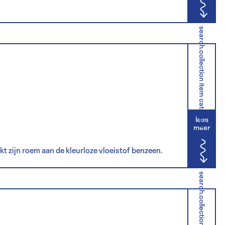
search.collection item category
lees
meer
t zijn roem aan de kleurloze vloeistof benzeen.
search.collection item category