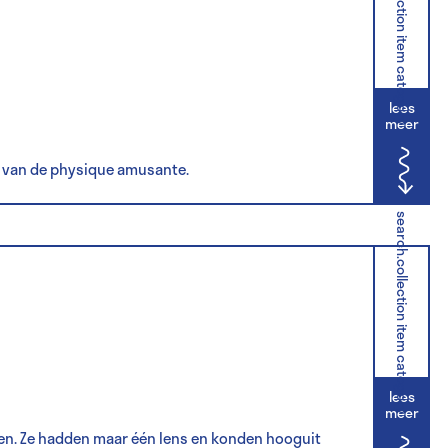
search.collection item category
lees
meer
 van de physique amusante.
search.collection item category
lees
meer
en. Ze hadden maar één lens en konden hooguit