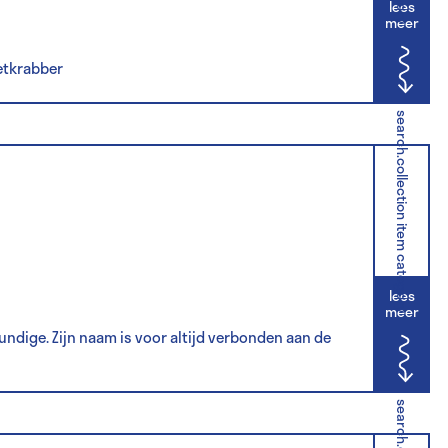
lees
meer
eetkrabber
search.collection item category
lees
meer
undige. Zijn naam is voor altijd verbonden aan de