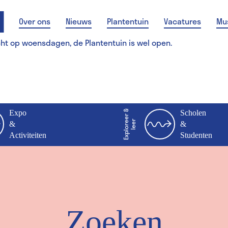
Over ons
Nieuws
Plantentuin
Vacatures
Mu
cht op woensdagen, de Plantentuin is wel open.
Expo
E
x
p
l
o
r
e
r
&
l
e
e
Scholen
e
r
&
&
Activiteiten
Studenten
Zoeken