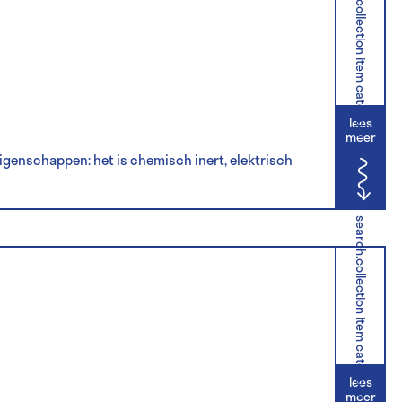
search.collection item category
lees
meer
igenschappen: het is chemisch inert, elektrisch
search.collection item category
lees
meer