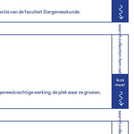
ectie van de faculteit Diergeneeskunde.
search.collection item category
lees
meer
geneeskrachtige werking, de plek waar ze groeien,