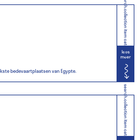
search.collection item category
lees
meer
jkste bedevaartplaatsen van Egypte.
search.collection item category