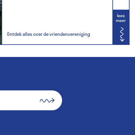
lees
meer
Ontdek alles over de vriendenvereniging
subscribe.submit
subscribe
form