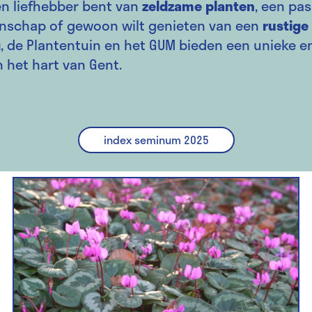
en liefhebber bent van
zeldzame planten
, een pa
nschap of gewoon wilt genieten van een
rustige
g
, de Plantentuin en het GUM bieden een unieke 
n het hart van Gent.
index seminum 2025