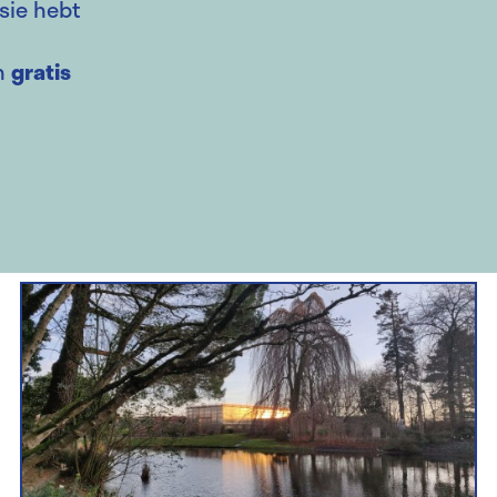
ssie hebt
en
gratis