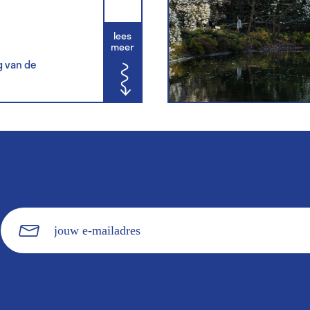
lees
meer
g van de
jouw
e-
mailadres