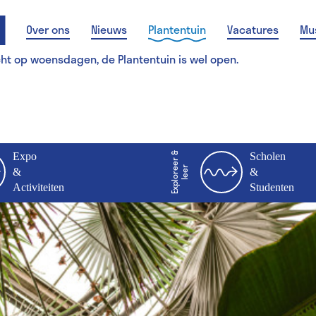
Over ons
Nieuws
Plantentuin
Vacatures
Mu
cht op woensdagen, de Plantentuin is wel open.
Expo
E
x
p
l
o
r
e
r
&
l
e
e
Scholen
e
r
&
&
Activiteiten
Studenten