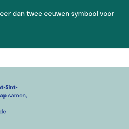
l meer dan twee eeuwen symbool voor
t-Sint-
hap
samen,
de