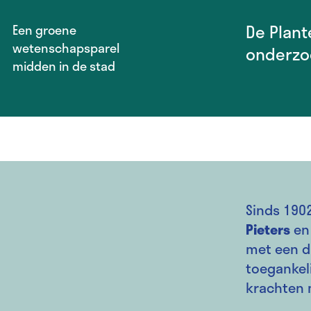
De Plant
Een groene
wetenschapsparel
onderzoe
midden in de stad
Sinds 1902
Pieters
en 
met een du
toegankel
krachten 