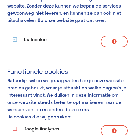
website. Zonder deze kunnen we bepaalde services
gewoonweg niet leveren, en kunnen ze dan ook niet
uitschakelen. Op onze website gaat dat over:
Taalcookie
Naam
locale
Functionele cookies
Omschrijving
Natuurlijk willen we graag weten hoe je onze website
Met deze cookie onthouden we jouw taalvoorkeur
precies gebruikt, waar je afhaakt en welke pagina’s je
op de website, zodat we je niet telkens bij een
interessant vindt. We duiken in deze informatie om
nieuw bezoek naar de default taalversie van de
onze website steeds beter te optimaliseren naar de
website doorsluizen.
wensen van jou en andere bezoekers.
De cookies die wij gebruiken:
Looptijd
Deze cookie wordt gedurende 1 jaar bewaard.
Google Analytics