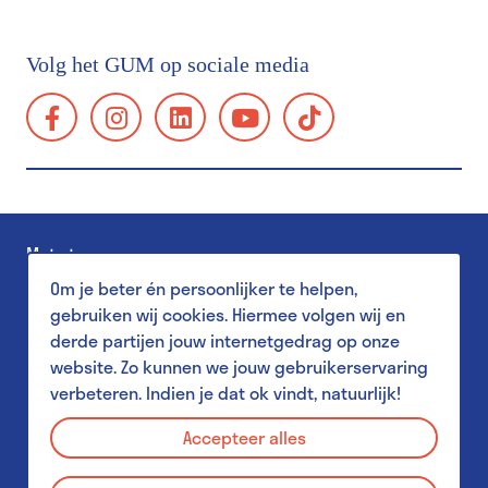
Toegangsprijzen & kortingen
Bereikbaarheid
Volg het GUM op sociale media
Groepsbezoek
facebook:
instagram:
linkedin:
youtube:
tiktok:
Schoolbezoek
https://www.facebook.com/GUMgent/
https://www.instagram.com/gumgent/
https://www.linkedin.com/company/gum
https://www.youtube.com/@g
https://www.tiktok.
gents-
Toegankelijkheid
universiteitsmuseum-
Familiebezoek
plantentuin/
Museum Shop
Met steun van
Salon
Om je beter én persoonlijker te helpen,
Pers
gebruiken wij cookies. Hiermee volgen wij en
derde partijen jouw internetgedrag op onze
website. Zo kunnen we jouw gebruikerservaring
verbeteren. Indien je dat ok vindt, natuurlijk!
Aanbod voor scholen
Privacy Policy
MuST - Museum Student Team
Accepteer alles
Disclaimer
Aanbod voor studenten