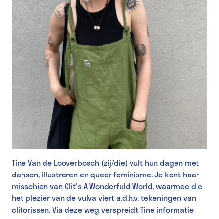
Tine Van de Looverbosch (zij/die) vult hun dagen met
dansen, illustreren en queer feminisme. Je kent haar
misschien van Clit's A Wonderfuld World, waarmee die
het plezier van de vulva viert a.d.h.v. tekeningen van
clitorissen. Via deze weg verspreidt Tine informatie