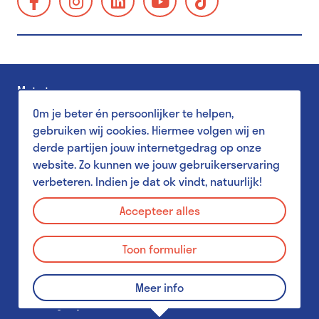
Schoolbezoek
https://www.facebook.com/GUMgent/
https://www.instagram.com/gumgent/
https://www.linkedin.com/company/gum
https://www.youtube.com/@g
https://www.tiktok.
gents-
Toegankelijkheid
universiteitsmuseum-
Familiebezoek
plantentuin/
Museum Shop
Met steun van
Salon
Om je beter én persoonlijker te helpen,
Pers
gebruiken wij cookies. Hiermee volgen wij en
derde partijen jouw internetgedrag op onze
website. Zo kunnen we jouw gebruikerservaring
verbeteren. Indien je dat ok vindt, natuurlijk!
Aanbod voor scholen
Privacy Policy
MuST - Museum Student Team
Accepteer alles
Disclaimer
Aanbod voor studenten
Toon formulier
Cookies
GUM & Plantentuin voor leerkrachten
Schoolbezoek praktisch
© 2026 GUM - Gents Universiteitsmuseum
Meer info
Webdesign by Who Owns The Zebra
&
PJOTR