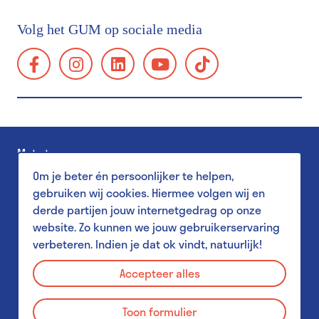
Bereikbaarheid
Volg het GUM op sociale media
Groepsbezoek
facebook:
instagram:
linkedin:
youtube:
tiktok:
Schoolbezoek
https://www.facebook.com/GUMgent/
https://www.instagram.com/gumgent/
https://www.linkedin.com/company/gum
https://www.youtube.com/@g
https://www.tiktok.
gents-
Toegankelijkheid
universiteitsmuseum-
Familiebezoek
plantentuin/
Museum Shop
Met steun van
Salon
Om je beter én persoonlijker te helpen,
Pers
gebruiken wij cookies. Hiermee volgen wij en
derde partijen jouw internetgedrag op onze
website. Zo kunnen we jouw gebruikerservaring
verbeteren. Indien je dat ok vindt, natuurlijk!
Aanbod voor scholen
Privacy Policy
MuST - Museum Student Team
Accepteer alles
Disclaimer
Aanbod voor studenten
Toon formulier
Cookies
GUM & Plantentuin voor leerkrachten