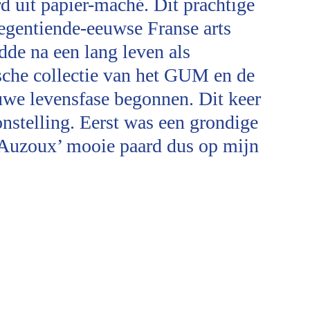
 uit papier-maché. Dit prachtige
gentiende-eeuwse Franse arts
de na een lang leven als
che collectie van het GUM en de
uwe levensfase begonnen. Dit keer
onstelling. Eerst was een grondige
e Auzoux’ mooie paard dus op mijn