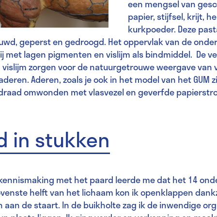
een mengsel van ges
papier, stijfsel, krijt,
kurkpoeder. Deze past
uwd, geperst en gedroogd. Het oppervlak van de onde
j met lagen pigmenten en vislijm als bindmiddel. De ve
 vislijm zorgen voor de natuurgetrouwe weergave van v
aderen. Aderen, zoals je ook in het model van het GUM z
zerdraad omwonden met vlasvezel en geverfde papierstr
d in stukken
 kennismaking met het paard leerde me dat het 14 ond
ovenste helft van het lichaam kon ik openklappen dankz
 aan de staart. In de buikholte zag ik de inwendige or