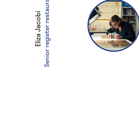
Senior register restaurator
Eliza Jacobi