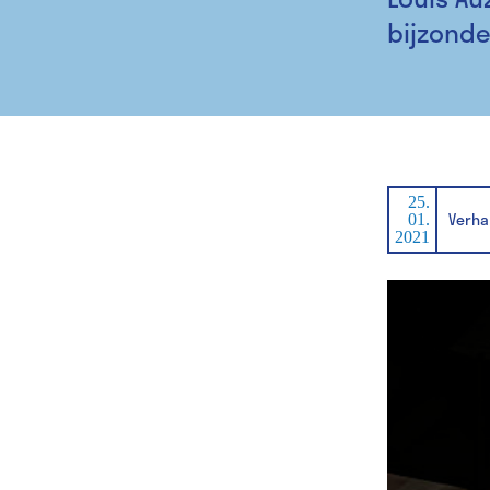
bijzonde
25.
Verha
01.
2021