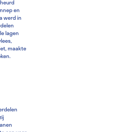
cheurd
 hennep en
a werd in
rdelen
le lagen
lees,
iet, maakte
oken.
erdelen
ij
ganen