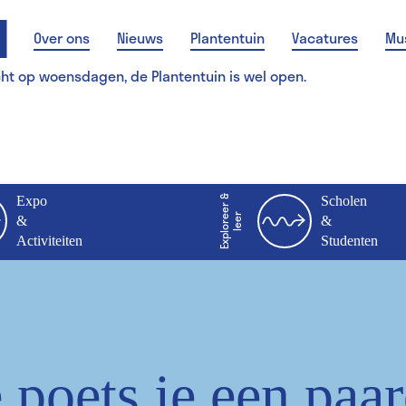
Over ons
Nieuws
Plantentuin
Vacatures
Mu
cht op woensdagen, de Plantentuin is wel open.
Expo
E
x
p
l
o
r
e
r
&
l
e
e
Scholen
e
r
&
&
Activiteiten
Studenten
 poets je een paa