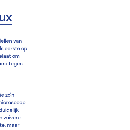
oux
ellen van
ls eerste op
oelaat om
tand tegen
ie zo’n
 microscoop
duidelijk
n zuivere
te, maar