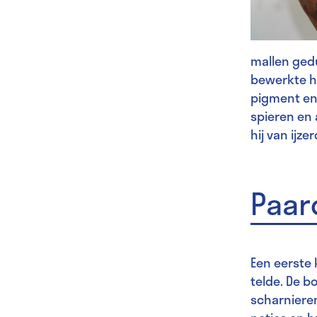
mallen ged
bewerkte hi
pigment en
spieren en 
hij van ij
Paar
Een eerste
telde. De b
scharnieren