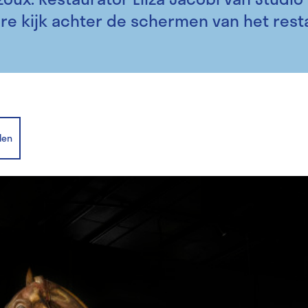
re kijk achter de schermen van het rest
len