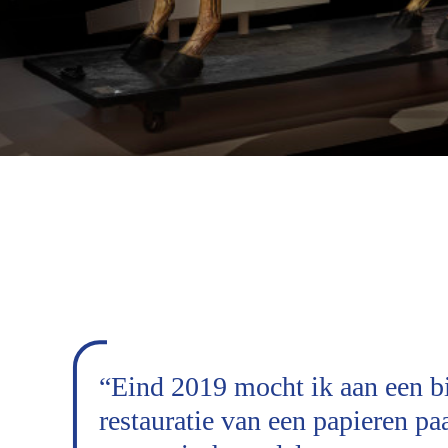
“
Eind 2019 mocht ik aan een b
restauratie van een papieren pa