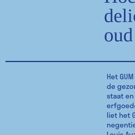
deli
oud
Het GUM 
de gezon
staat en
erfgoedo
liet het
negenti
Louis Au