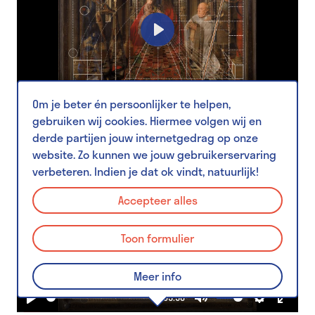
Play
03:36
Om je beter én persoonlijker te helpen,
Play
Mute
Settings
Enter
gebruiken wij cookies. Hiermee volgen wij en
fullsc
derde partijen jouw internetgedrag op onze
website. Zo kunnen we jouw gebruikerservaring
verbeteren. Indien je dat ok vindt, natuurlijk!
Accepteer alles
Toon formulier
Play
Meer info
03:38
Play
Mute
Settings
Enter