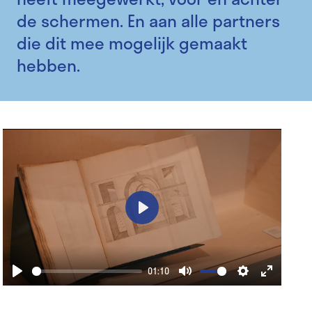
de schermen. En aan alle partners
die dit mee mogelijk gemaakt
hebben.
Play
01:10
Play
Mute
Settings
Enter
fullscre