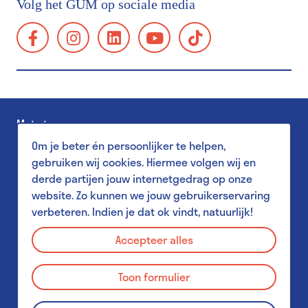
Volg het GUM op sociale media
Groepsbezoek
facebook:
instagram:
linkedin:
youtube:
tiktok:
Schoolbezoek
https://www.facebook.com/GUMgent/
https://www.instagram.com/gumgent/
https://www.linkedin.com/company/gum
https://www.youtube.com/@g
https://www.tiktok.
gents-
Toegankelijkheid
universiteitsmuseum-
Familiebezoek
plantentuin/
Museum Shop
Met steun van
Salon
Om je beter én persoonlijker te helpen,
Pers
gebruiken wij cookies. Hiermee volgen wij en
derde partijen jouw internetgedrag op onze
website. Zo kunnen we jouw gebruikerservaring
verbeteren. Indien je dat ok vindt, natuurlijk!
Aanbod voor scholen
Privacy Policy
MuST - Museum Student Team
Accepteer alles
Disclaimer
Aanbod voor studenten
Toon formulier
Cookies
GUM & Plantentuin voor leerkrachten
Schoolbezoek praktisch
© 2026 GUM - Gents Universiteitsmuseum