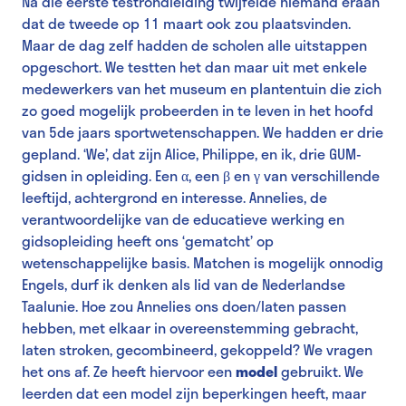
Na die eerste testrondleiding twijfelde niemand eraan
dat de tweede op 11 maart ook zou plaatsvinden.
Maar de dag zelf hadden de scholen alle uitstappen
opgeschort. We testten het dan maar uit met enkele
medewerkers van het museum en plantentuin die zich
zo goed mogelijk probeerden in te leven in het hoofd
van 5de jaars sportwetenschappen. We hadden er drie
gepland. ‘We’, dat zijn Alice, Philippe, en ik, drie GUM-
gidsen in opleiding. Een α, een β en γ van verschillende
leeftijd, achtergrond en interesse. Annelies, de
verantwoordelijke van de educatieve werking en
gidsopleiding heeft ons ‘gematcht’ op
wetenschappelijke basis. Matchen is mogelijk onnodig
Engels, durf ik denken als lid van de Nederlandse
Taalunie. Hoe zou Annelies ons doen/laten passen
hebben, met elkaar in overeenstemming gebracht,
laten stroken, gecombineerd, gekoppeld? We vragen
het ons af. Ze heeft hiervoor een
model
gebruikt. We
leerden dat een model zijn beperkingen heeft, maar