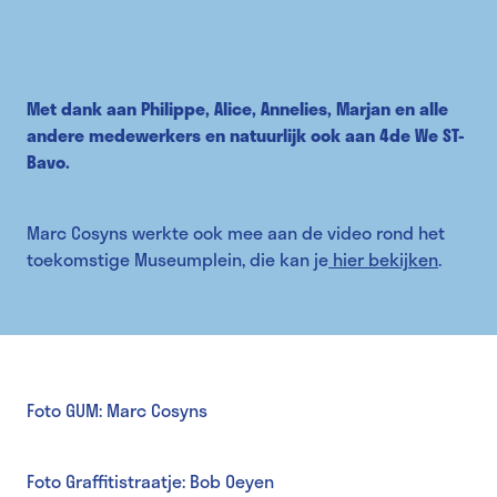
Met dank aan Philippe, Alice, Annelies, Marjan en alle
andere medewerkers en natuurlijk ook aan 4de We ST-
Bavo.
Marc Cosyns werkte ook mee aan de video rond het
toekomstige Museumplein, die kan je
hier bekijken
.
Foto GUM: Marc Cosyns
Foto Graffitistraatje: Bob Oeyen