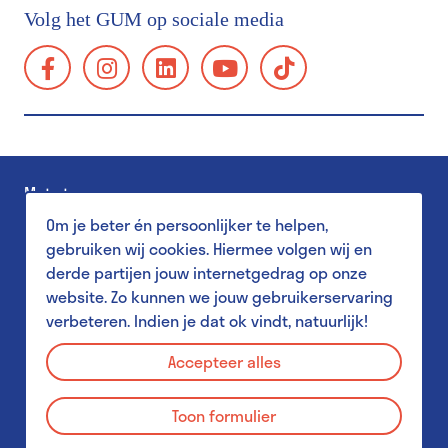
Bereikbaarheid
Volg het GUM op sociale media
Groepsbezoek
facebook:
instagram:
linkedin:
youtube:
tiktok:
Schoolbezoek
https://www.facebook.com/GUMgent/
https://www.instagram.com/gumgent/
https://www.linkedin.com/company/gum
https://www.youtube.com/@g
https://www.tiktok.
gents-
Toegankelijkheid
universiteitsmuseum-
Familiebezoek
plantentuin/
Museum Shop
Met steun van
Salon
Om je beter én persoonlijker te helpen,
Pers
gebruiken wij cookies. Hiermee volgen wij en
derde partijen jouw internetgedrag op onze
website. Zo kunnen we jouw gebruikerservaring
verbeteren. Indien je dat ok vindt, natuurlijk!
Aanbod voor scholen
Privacy Policy
MuST - Museum Student Team
Accepteer alles
Disclaimer
Aanbod voor studenten
Toon formulier
Cookies
GUM & Plantentuin voor leerkrachten