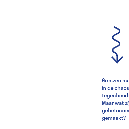
Grenzen mar
in de chaos,
tegenhoudt
Maar wat
z
gebetonneer
gemaakt?