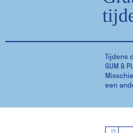
tijd
Tijdens 
GUM & Pl
Misschie
een and
19.