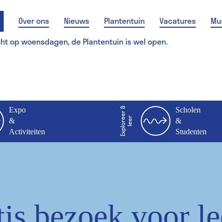
Over ons
Nieuws
Plantentuin
Vacatures
Mu
cht op woensdagen, de Plantentuin is wel open.
Expo
E
x
p
l
o
r
e
r
&
l
e
e
Scholen
e
r
&
&
Activiteiten
Studenten
tis bezoek voor l