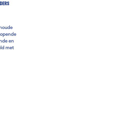
DERS
enoude
lopende
unde en
uld met