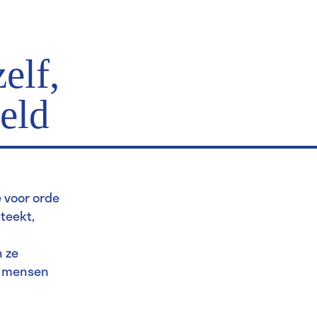
elf,
eld
e voor orde
steekt,
n ze
or mensen