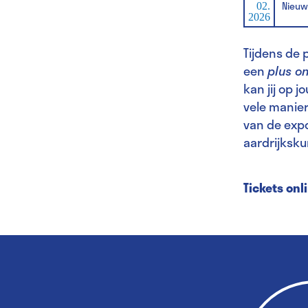
Nieuw
02.
2026
Tijdens de
een
plus o
kan jij op 
vele manie
van de expo
aardrijksku
Tickets onl