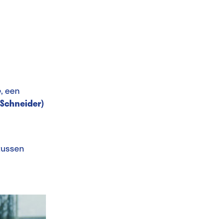
e
, een
 Schneider)
tussen