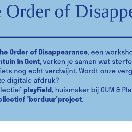
 Order of Disappe
The Order of Disappearance
, een worksho
ntuin in Gent
, verken je samen wat sterfe
iets nog echt verdwijnt. Wordt onze ver
e digitale afdruk?
lectief
playField
, huismaker bij GUM & Pl
ollectief 'borduur'project
.