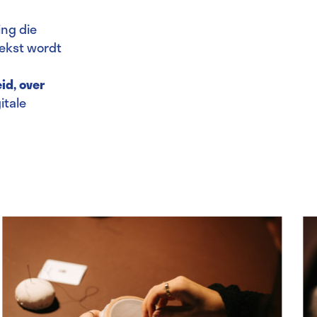
ing die
tekst wordt
id, over
itale