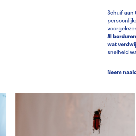
Schuif aan 
persoonlijk
voorgelezen,
Al borduren
wat verdwij
snelheid w
Neem naald 