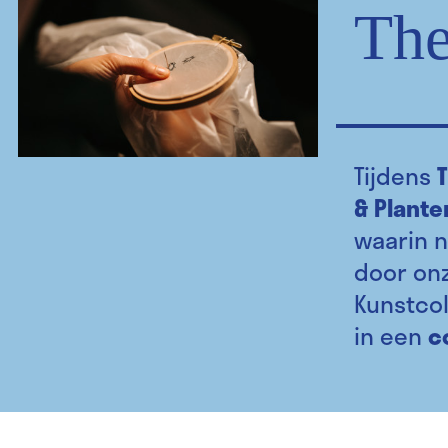
The
Tijdens
& Plante
waarin n
door onz
Kunstcol
in een
c