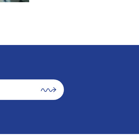
subscribe.submit
subscribe
form