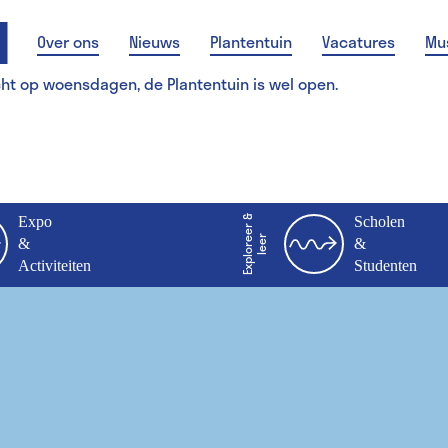
Over ons
Nieuws
Plantentuin
Vacatures
Mu
cht op woensdagen, de Plantentuin is wel open.
Expo
E
x
p
l
o
r
e
r
&
l
e
e
Scholen
e
r
&
&
Activiteiten
Studenten