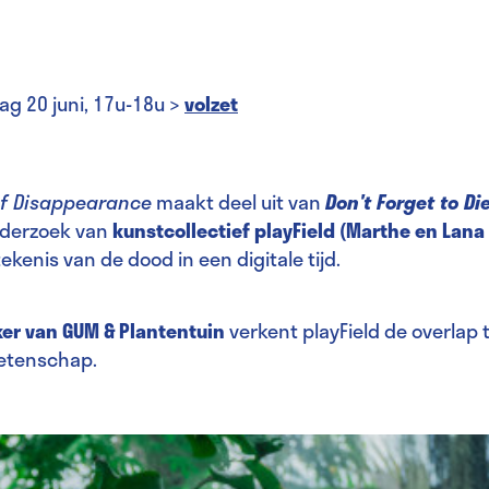
ag 20 juni, 17u-18u >
volzet
of Disappearance
maakt deel uit van
Don't Forget to Di
onderzoek van
kunstcollectief playField (Marthe en Lana
ekenis van de dood in een digitale tijd.
er van GUM & Plantentuin
verkent playField de overlap 
etenschap.