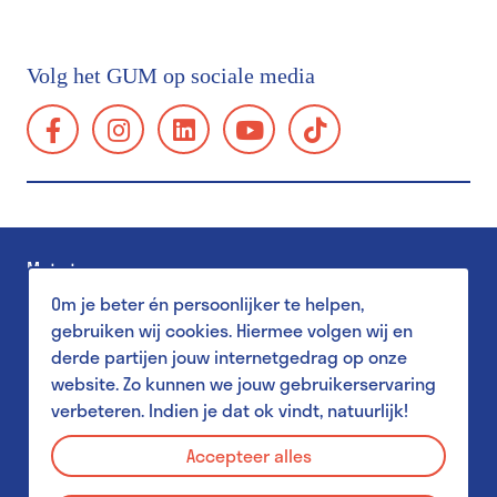
Toegangsprijzen & kortingen
Bereikbaarheid
Volg het GUM op sociale media
Groepsbezoek
facebook:
instagram:
linkedin:
youtube:
tiktok:
Schoolbezoek
https://www.facebook.com/GUMgent/
https://www.instagram.com/gumgent/
https://www.linkedin.com/company/gum
https://www.youtube.com/@g
https://www.tiktok.
gents-
Toegankelijkheid
universiteitsmuseum-
Familiebezoek
plantentuin/
Museum Shop
Met steun van
Salon
Om je beter én persoonlijker te helpen,
Pers
gebruiken wij cookies. Hiermee volgen wij en
derde partijen jouw internetgedrag op onze
website. Zo kunnen we jouw gebruikerservaring
verbeteren. Indien je dat ok vindt, natuurlijk!
Aanbod voor scholen
Privacy Policy
MuST - Museum Student Team
Accepteer alles
Disclaimer
Aanbod voor studenten