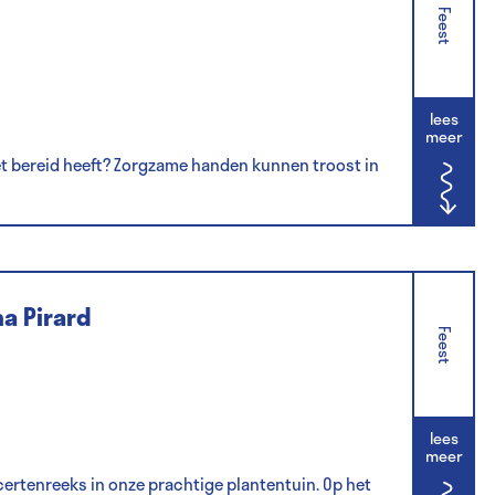
Feest
lees
meer
het bereid heeft? Zorgzame handen kunnen troost in
ha Pirard
Feest
lees
meer
ertenreeks in onze prachtige plantentuin. Op het