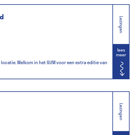
id
Lezingen
lees
meer
ra locatie. Welkom in het GUM voor een extra editie van
Lezingen