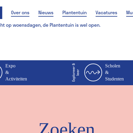
Over ons
Nieuws
Plantentuin
Vacatures
Mu
cht op woensdagen, de Plantentuin is wel open.
Expo
E
x
p
l
o
r
e
r
&
l
e
e
Scholen
e
r
&
&
Activiteiten
Studenten
Zoeken