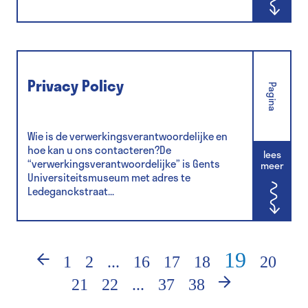
Privacy Policy
Pagina
Wie is de verwerkingsverantwoordelijke en
hoe kan u ons contacteren?De
lees
“verwerkingsverantwoordelijke” is Gents
meer
Universiteitsmuseum met adres te
Ledeganckstraat...
19
‹
1
2
...
16
17
18
20
21
22
...
37
38
›