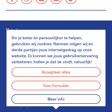
gents-
Toegankelijkheid
universiteitsmuseum-
Familiebezoek
plantentuin/
Museum Shop
Met steun van
Salon
Om je beter én persoonlijker te helpen,
Pers
gebruiken wij cookies. Hiermee volgen wij en
derde partijen jouw internetgedrag op onze
website. Zo kunnen we jouw gebruikerservaring
verbeteren. Indien je dat ok vindt, natuurlijk!
Aanbod voor scholen
Privacy Policy
MuST - Museum Student Team
Accepteer alles
Disclaimer
Aanbod voor studenten
Toon formulier
Cookies
GUM & Plantentuin voor leerkrachten
Schoolbezoek praktisch
© 2026 GUM - Gents Universiteitsmuseum
Meer info
Webdesign by Who Owns The Zebra
&
PJOTR
Collecties GUM & UGent