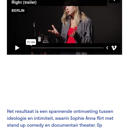
Het resultaat is een spannende ontmoeting tussen
ideologie en intimiteit, waarin Sophie Anna flirt met
stand up comedy en documentair theater. Op