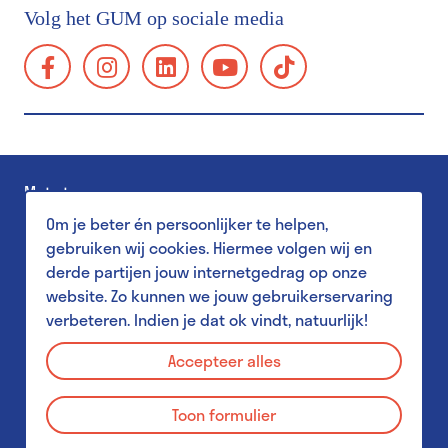
Bereikbaarheid
Volg het GUM op sociale media
Groepsbezoek
facebook:
instagram:
linkedin:
youtube:
tiktok:
Schoolbezoek
https://www.facebook.com/GUMgent/
https://www.instagram.com/gumgent/
https://www.linkedin.com/company/gum
https://www.youtube.com/@g
https://www.tiktok.
gents-
Toegankelijkheid
universiteitsmuseum-
Familiebezoek
plantentuin/
Museum Shop
Met steun van
Salon
Om je beter én persoonlijker te helpen,
Pers
gebruiken wij cookies. Hiermee volgen wij en
derde partijen jouw internetgedrag op onze
website. Zo kunnen we jouw gebruikerservaring
verbeteren. Indien je dat ok vindt, natuurlijk!
Aanbod voor scholen
Privacy Policy
MuST - Museum Student Team
Accepteer alles
Disclaimer
Aanbod voor studenten
Toon formulier
Cookies
GUM & Plantentuin voor leerkrachten