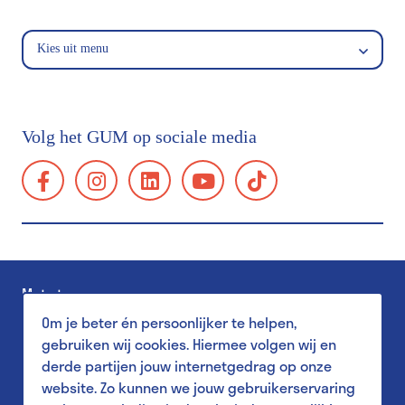
Kies uit menu
Toegangsprijzen & kortingen
Bereikbaarheid
Volg het GUM op sociale media
Groepsbezoek
facebook:
instagram:
linkedin:
youtube:
tiktok:
Schoolbezoek
https://www.facebook.com/GUMgent/
https://www.instagram.com/gumgent/
https://www.linkedin.com/company/gum
https://www.youtube.com/@g
https://www.tiktok.
gents-
Toegankelijkheid
universiteitsmuseum-
Familiebezoek
plantentuin/
Museum Shop
Met steun van
Salon
Om je beter én persoonlijker te helpen,
Pers
gebruiken wij cookies. Hiermee volgen wij en
derde partijen jouw internetgedrag op onze
website. Zo kunnen we jouw gebruikerservaring