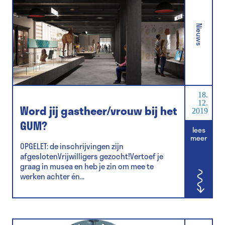
Nieuws
18.
12.
Word jij gastheer/vrouw bij het
2019
GUM?
lees
meer
OPGELET: de inschrijvingen zijn
afgeslotenVrijwilligers gezocht!Vertoef je
graag in musea en heb je zin om mee te
werken achter én...