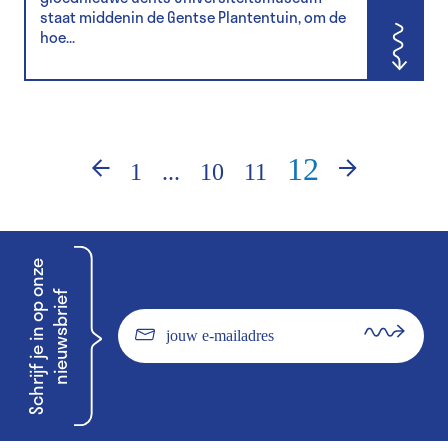
staat middenin de Gentse Plantentuin, om de
hoe...
12
«
1
...
10
11
»
S
c
h
r
i
j
f
j
e
i
n
o
p
n
z
e
n
i
e
u
w
s
b
r
i
e
o
f
jouw
e-
subscr
mailadres
subscr
form