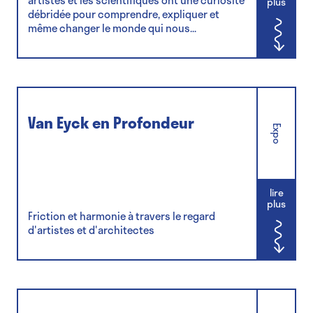
artistes et les scientifiques ont une curiosité
plus
débridée pour comprendre, expliquer et
même changer le monde qui nous...
Van Eyck en Profondeur
Expo
lire
plus
Friction et harmonie à travers le regard
d'artistes et d'architectes