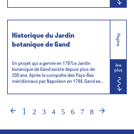
Historique du Jardin
Pagina
botanique de Gand
Un projet qui a germé en 1797Le Jardin
lire
botanique de Gand existe depuis plus de
plus
200 ans. Après la conquête des Pays-Bas
méridionaux par Napoléon en 1794, Gand es...
1
‹
2
3
4
5
6
7
8
›