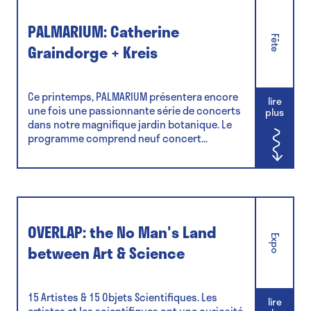
PALMARIUM: Catherine
Fête
Graindorge + Kreis
Ce printemps, PALMARIUM présentera encore
lire
une fois une passionnante série de concerts
plus
dans notre magnifique jardin botanique. Le
programme comprend neuf concert...
OVERLAP: the No Man's Land
Expo
between Art & Science
15 Artistes & 15 Objets Scientifiques. Les
lire